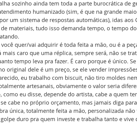
lha sozinho ainda tem toda a parte burocrática de g
r atendimento humanizado (sim, é que na grande maior
o por um sistema de respostas automáticas), idas aos C
 de materiais, tudo isso demanda tempo, o tempo do 
ratando.
ocê quer/vai adquirir é toda feita a mão, ou é a peç
rá mais caro que uma réplica, sempre será, não se trat
uanto tempo leva pra fazer. É caro porque é único. Se
o original dele é um preço, se ele vender impressões
recido, eu trabalho com biscuit, não tiro moldes nem
otalmente artesanais, obviamente o valor seria difere
, como eu disse, depende do artista, cabe a quem te
 se cabe no próprio orçamento, mas jamais diga para
ra única, totalmente feita a mão, personalizada não 
golpe duro pra quem investe e trabalha tanto e vive 