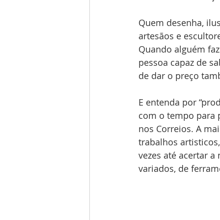
Quem desenha, ilust
artesãos e esculto
Quando alguém faz 
pessoa capaz de sab
de dar o preço ta
E entenda por “pro
com o tempo para p
nos Correios. A ma
trabalhos artistico
vezes até acertar a
variados, de ferrame