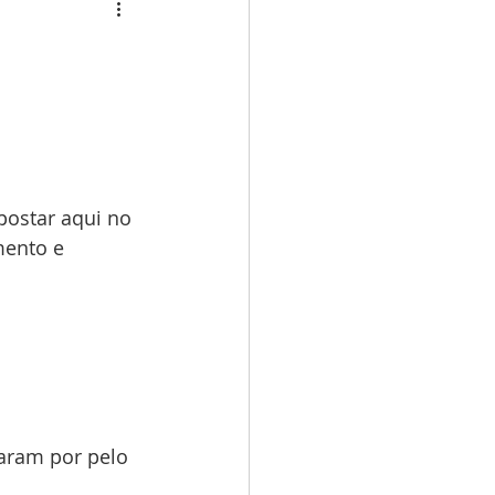
postar aqui no 
mento e 
aram por pelo 