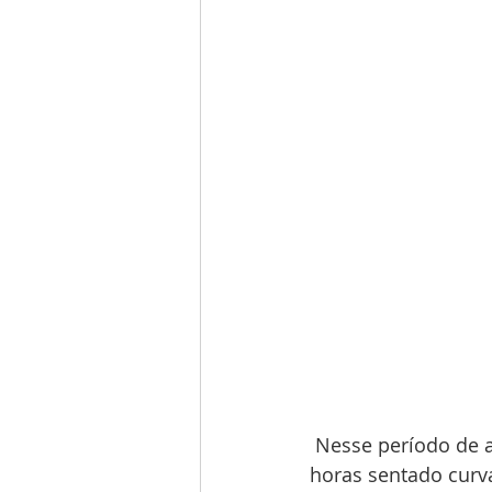
 Nesse período de aprendizado vão embora muita grana, noites de sono, horas e 
horas sentado curv