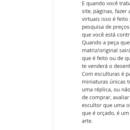
E quando você traba
site, páginas, faze
virtuais isso é feit
pesquisa de preços
que você está cont
Quando a peça que v
matriz/original sai
que é feito ou de q
te venderá o desenh
Com esculturas é pa
miniaturas únicas t
uma réplica, ou não
de comprar, avaliar
escultor que uma ob
que é orçado, é um 
arte. 