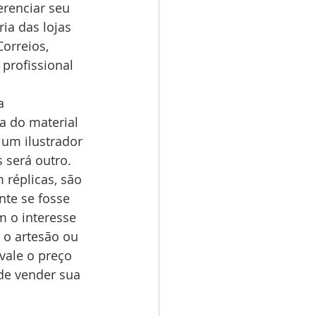
erenciar seu 
ia das lojas 
orreios, 
profissional 
a 
a do material 
 um ilustrador 
 será outro. 
 réplicas, são 
nte se fosse 
m o interesse 
 o artesão ou 
vale o preço 
de vender sua 