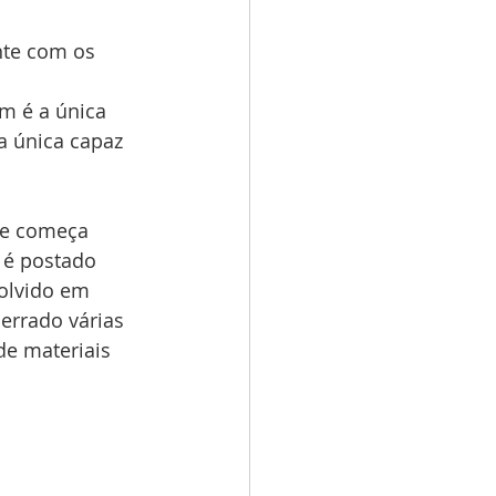
nte com os 
m é a única 
a única capaz 
ue começa 
 é postado 
olvido em 
 errado várias 
de materiais 