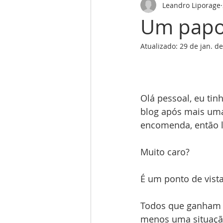
Leandro Liporage
Um papo 
Atualizado:
29 de jan. d
Olá pessoal, eu tin
blog após mais uma
encomenda, então l
Muito caro?
É um ponto de vista
Todos que ganham a
menos uma situaçã